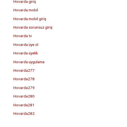
Hovarda giriş
Hovarda mobil
Hovarda mobil giriş
Hovarda sorunsuz giriş
Hovarda tv
Hovarda üye ol
Hovarda üyelik
Hovarda uygulama
Hovarda277
Hovarda278
Hovarda279
Hovarda280
Hovarda281
Hovarda282