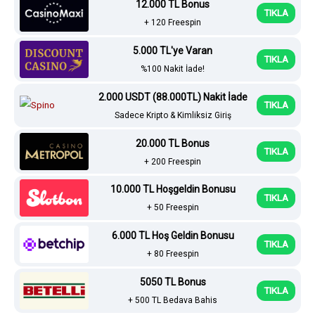
12.000 TL Bonus
TIKLA
+ 120 Freespin
5.000 TL'ye Varan
TIKLA
%100 Nakit İade!
2.000 USDT (88.000TL) Nakit İade
TIKLA
Sadece Kripto & Kimliksiz Giriş
20.000 TL Bonus
TIKLA
+ 200 Freespin
10.000 TL Hoşgeldin Bonusu
TIKLA
+ 50 Freespin
6.000 TL Hoş Geldin Bonusu
TIKLA
+ 80 Freespin
5050 TL Bonus
TIKLA
+ 500 TL Bedava Bahis