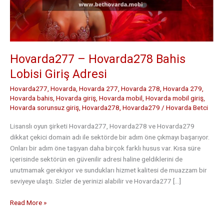
Hovarda277 – Hovarda278 Bahis
Lobisi Giriş Adresi
Hovarda277
,
Hovarda
,
Hovarda 277
,
Hovarda 278
,
Hovarda 279
,
Hovarda bahis
,
Hovarda giriş
,
Hovarda mobil
,
Hovarda mobil giriş
,
Hovarda sorunsuz giriş
,
Hovarda278
,
Hovarda279
/
Hovarda Betci
Lisanslı oyun şirketi Hovarda277, Hovarda278 ve Hovarda279
dikkat çekici domain adı ile sektörde bir adım öne çıkmayı başarıyor.
Onları bir adım öne taşıyan daha birçok farklı husus var. Kısa süre
içerisinde sektörün en güvenilir adresi haline geldiklerini de
unutmamak gerekiyor ve sundukları hizmet kalitesi de muazzam bir
seviyeye ulaştı. Sizler de yerinizi alabilir ve Hovarda277 […]
Hovarda277
Read More »
–
Hovarda278