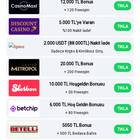
12.000 TL Bonus
TIKLA
+ 120 Freespin
5.000 TL'ye Varan
TIKLA
%100 Nakit İade!
2.000 USDT (88.000TL) Nakit İade
TIKLA
Sadece Kripto & Kimliksiz Giriş
20.000 TL Bonus
TIKLA
+ 200 Freespin
10.000 TL Hoşgeldin Bonusu
TIKLA
+ 50 Freespin
6.000 TL Hoş Geldin Bonusu
TIKLA
+ 80 Freespin
5050 TL Bonus
TIKLA
+ 500 TL Bedava Bahis