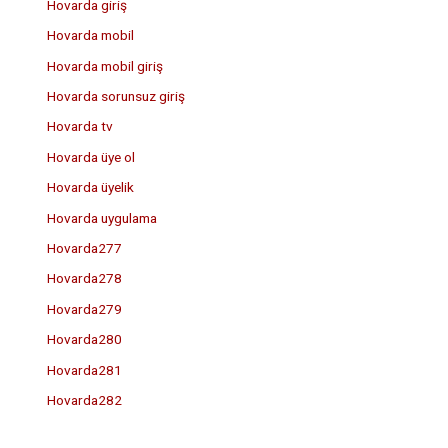
Hovarda giriş
Hovarda mobil
Hovarda mobil giriş
Hovarda sorunsuz giriş
Hovarda tv
Hovarda üye ol
Hovarda üyelik
Hovarda uygulama
Hovarda277
Hovarda278
Hovarda279
Hovarda280
Hovarda281
Hovarda282