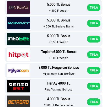
5.000 TL Bonus
TIKLA
+ 300 Freespin
5.000 TL Bonus
TIKLA
+ 500 TL Bedava Bahis
5.000 TL Bonus
TIKLA
+ 150 Freespin
Toplam 6.000 TL Bonus
TIKLA
+ 100 Freespin
8.000 TL Hoşgeldin Bonusu
TIKLA
Milyar.com Seni Bekliyor
Her Ay 4000 TL
TIKLA
Para Yatırma Bonusu
4.000 TL Bonus
TIKLA
1000 TL Bedava Bahis