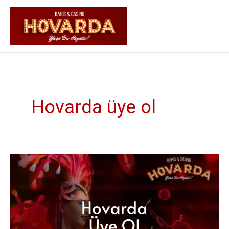
İçeriğe
atla
Hovarda üye ol