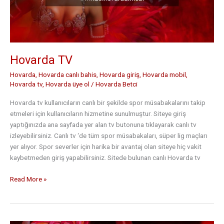
Hovarda TV
Hovarda
,
Hovarda canlı bahis
,
Hovarda giriş
,
Hovarda mobil
,
Hovarda tv
,
Hovarda üye ol
/
Hovarda Betci
Hovarda tv kullanıcıların canlı bir şekilde spor müsabakalarını takip
etmeleri için kullanıcıların hizmetine sunulmuştur. Siteye giriş
yaptığınızda ana sayfada yer alan tv butonuna tıklayarak canlı tv
izleyebilirsiniz. Canlı tv ‘de tüm spor müsabakaları, süper lig maçları
yer alıyor. Spor severler için harika bir avantaj olan siteye hiç vakit
kaybetmeden giriş yapabilirsiniz. Sitede bulunan canlı Hovarda tv
Hovarda
Read More »
TV