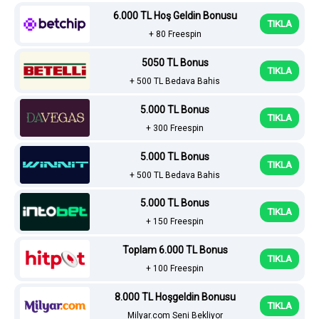
6.000 TL Hoş Geldin Bonusu
TIKLA
+ 80 Freespin
5050 TL Bonus
TIKLA
+ 500 TL Bedava Bahis
5.000 TL Bonus
TIKLA
+ 300 Freespin
5.000 TL Bonus
TIKLA
+ 500 TL Bedava Bahis
5.000 TL Bonus
TIKLA
+ 150 Freespin
Toplam 6.000 TL Bonus
TIKLA
+ 100 Freespin
8.000 TL Hoşgeldin Bonusu
TIKLA
Milyar.com Seni Bekliyor