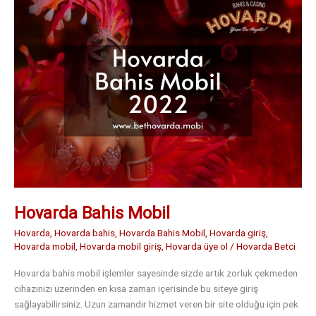
Hovarda Bahis Mobil
Hovarda
,
Hovarda bahis
,
Hovarda Bahis Mobil
,
Hovarda giriş
,
Hovarda mobil
,
Hovarda mobil giriş
,
Hovarda üye ol
/
Hovarda Betci
Hovarda bahis mobil işlemler sayesinde sizde artık zorluk çekmeden
cihazınızı üzerinden en kısa zaman içerisinde bu siteye giriş
sağlayabilirsiniz. Uzun zamandır hizmet veren bir site olduğu için pek