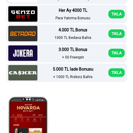
Her Ay 4000 TL
TIKLA
Para Yatırma Bonusu
4.000 TL Bonus
TIKLA
1000 TL Bedava Bahis
3.000 TL Bonus
TIKLA
+ 50 Freespin
5.000 TL İade Bonusu
TIKLA
+ 1000 TL Risksiz Bahis