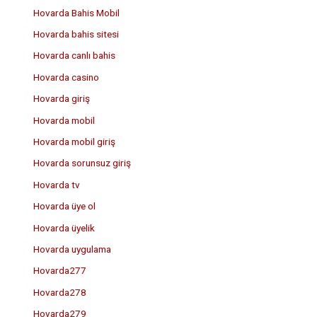
Hovarda Bahis Mobil
Hovarda bahis sitesi
Hovarda canlı bahis
Hovarda casino
Hovarda giriş
Hovarda mobil
Hovarda mobil giriş
Hovarda sorunsuz giriş
Hovarda tv
Hovarda üye ol
Hovarda üyelik
Hovarda uygulama
Hovarda277
Hovarda278
Hovarda279