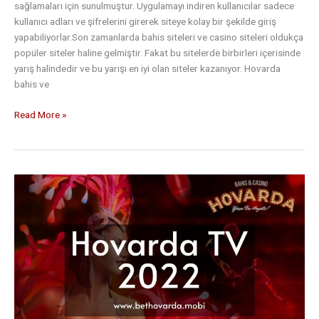
sağlamaları için sunulmuştur. Uygulamayı indiren kullanıcılar sadece
kullanıcı adları ve şifrelerini girerek siteye kolay bir şekilde giriş
yapabiliyorlar.Son zamanlarda bahis siteleri ve casino siteleri oldukça
popüler siteler haline gelmiştir. Fakat bu sitelerde birbirleri içerisinde
yarış halindedir ve bu yarışı en iyi olan siteler kazanıyor. Hovarda
bahis ve
Hovarda
Read More »
Uygulama