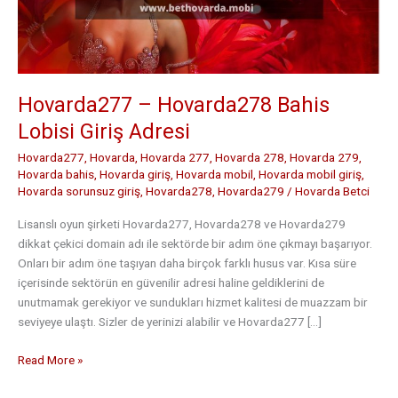
Hovarda277 – Hovarda278 Bahis
Lobisi Giriş Adresi
Hovarda277
,
Hovarda
,
Hovarda 277
,
Hovarda 278
,
Hovarda 279
,
Hovarda bahis
,
Hovarda giriş
,
Hovarda mobil
,
Hovarda mobil giriş
,
Hovarda sorunsuz giriş
,
Hovarda278
,
Hovarda279
/
Hovarda Betci
Lisanslı oyun şirketi Hovarda277, Hovarda278 ve Hovarda279
dikkat çekici domain adı ile sektörde bir adım öne çıkmayı başarıyor.
Onları bir adım öne taşıyan daha birçok farklı husus var. Kısa süre
içerisinde sektörün en güvenilir adresi haline geldiklerini de
unutmamak gerekiyor ve sundukları hizmet kalitesi de muazzam bir
seviyeye ulaştı. Sizler de yerinizi alabilir ve Hovarda277 […]
Hovarda277
Read More »
–
Hovarda278