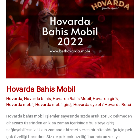
Hovarda Bahis Mobil
Hovarda
,
Hovarda bahis
,
Hovarda Bahis Mobil
,
Hovarda giriş
,
Hovarda mobil
,
Hovarda mobil giriş
,
Hovarda üye ol
/
Hovarda Betci
Hovarda bahis mobil işlemler sayesinde sizde artık zorluk çekmeden
cihazınızı üzerinden en kısa zaman içerisinde bu siteye giriş
sağlayabilirsiniz. Uzun zamandır hizmet veren bir site olduğu için pek
çok özelliği barındırır. Siz de pek çok özelliği barındıran ve aynı