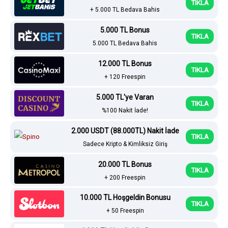
TIKLA
+ 5.000 TL Bedava Bahis
5.000 TL Bonus
TIKLA
5.000 TL Bedava Bahis
12.000 TL Bonus
TIKLA
+ 120 Freespin
5.000 TL'ye Varan
TIKLA
%100 Nakit İade!
2.000 USDT (88.000TL) Nakit İade
TIKLA
Sadece Kripto & Kimliksiz Giriş
20.000 TL Bonus
TIKLA
+ 200 Freespin
10.000 TL Hoşgeldin Bonusu
TIKLA
+ 50 Freespin