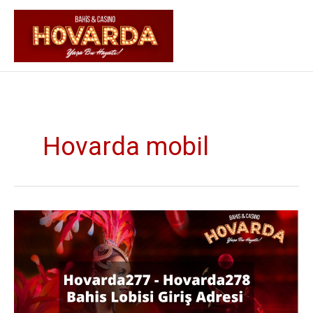
İçeriğe
atla
Hovarda mobil