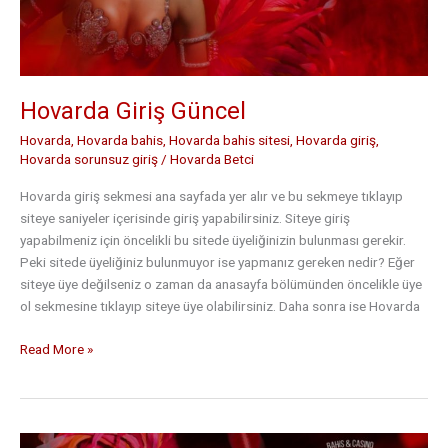
Hovarda Giriş Güncel
Hovarda
,
Hovarda bahis
,
Hovarda bahis sitesi
,
Hovarda giriş
,
Hovarda sorunsuz giriş
/
Hovarda Betci
Hovarda giriş sekmesi ana sayfada yer alır ve bu sekmeye tıklayıp
siteye saniyeler içerisinde giriş yapabilirsiniz. Siteye giriş
yapabilmeniz için öncelikli bu sitede üyeliğinizin bulunması gerekir.
Peki sitede üyeliğiniz bulunmuyor ise yapmanız gereken nedir? Eğer
siteye üye değilseniz o zaman da anasayfa bölümünden öncelikle üye
ol sekmesine tıklayıp siteye üye olabilirsiniz. Daha sonra ise Hovarda
Hovarda
Read More »
Giriş Güncel