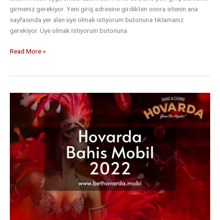
girmeniz gerekiyor. Yeni giriş adresine girdikten sonra sitenin ana
sayfasında yer alan üye olmak istiyorum butonuna tıklamanız
gerekiyor. Üye olmak istiyorum butonuna
Hovarda
Read More »
Bahis
Üye
Ol