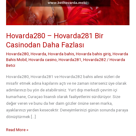
Hovarda280 – Hovarda281 Bir
Casinodan Daha Fazlası
Hovarda280
,
Hovarda
,
Hovarda bahis
,
Hovarda bahis giriş
,
Hovarda
Bahis Mobil
,
Hovarda casino
,
Hovarda281
,
Hovarda282
/
Hovarda
Betci
Hovarda280, Hovarda281 ve Hovarda282 bahis ailesi sizleri de
misafir etmek adına kapılarını açtı ve ne zaman isterseniz üye olarak
adımlarınızı bu yön de atabilirsiniz. Yurt dışı merkezli çevrim içi
kumarhane, Curaçao lisanslı olarak faaliyetlerini sürdürüyor. Size
değer veren ve bunu da her daim gözler önüne seren marka,
ayaklarınızı yerden kesecektir. Deneyimlerinizi günün sonunda paraya
dönüştürmek […]
Hovarda280
Read More »
–