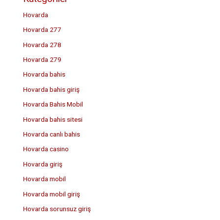
Hovarda
Hovarda 277
Hovarda 278
Hovarda 279
Hovarda bahis
Hovarda bahis giriş
Hovarda Bahis Mobil
Hovarda bahis sitesi
Hovarda canlı bahis
Hovarda casino
Hovarda giriş
Hovarda mobil
Hovarda mobil giriş
Hovarda sorunsuz giriş