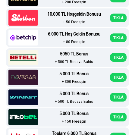
+ 200 Freespin
10.000 TL Hoşgeldin Bonusu
TIKLA
+ 50 Freespin
6.000 TL Hoş Geldin Bonusu
TIKLA
+ 80 Freespin
5050 TL Bonus
TIKLA
+ 500 TL Bedava Bahis
5.000 TL Bonus
TIKLA
+ 300 Freespin
5.000 TL Bonus
TIKLA
+ 500 TL Bedava Bahis
5.000 TL Bonus
TIKLA
+ 150 Freespin
Toplam 6.000 TL Bonus