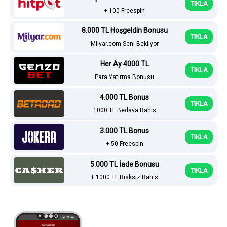
TIKLA
+ 100 Freespin
8.000 TL Hoşgeldin Bonusu
TIKLA
Milyar.com Seni Bekliyor
Her Ay 4000 TL
TIKLA
Para Yatırma Bonusu
4.000 TL Bonus
TIKLA
1000 TL Bedava Bahis
3.000 TL Bonus
TIKLA
+ 50 Freespin
5.000 TL İade Bonusu
TIKLA
+ 1000 TL Risksiz Bahis