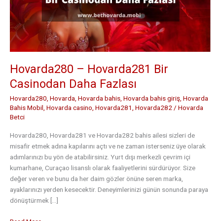
Hovarda280 – Hovarda281 Bir
Casinodan Daha Fazlası
Hovarda280
,
Hovarda
,
Hovarda bahis
,
Hovarda bahis giriş
,
Hovarda
Bahis Mobil
,
Hovarda casino
,
Hovarda281
,
Hovarda282
/
Hovarda
Betci
Hovarda280, Hovarda281 ve Hovarda282 bahis ailesi sizleri de
misafir etmek adına kapılarını açtı ve ne zaman isterseniz üye olarak
adımlarınızı bu yön de atabilirsiniz. Yurt dışı merkezli çevrim içi
kumarhane, Curaçao lisanslı olarak faaliyetlerini sürdürüyor. Size
değer veren ve bunu da her daim gözler önüne seren marka,
ayaklarınızı yerden kesecektir. Deneyimlerinizi günün sonunda paraya
dönüştürmek […]
Hovarda280