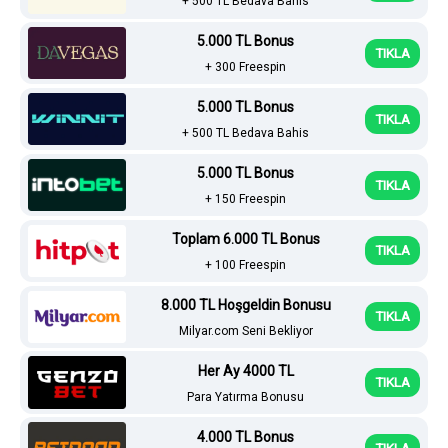
+ 500 TL Bedava Bahis
5.000 TL Bonus
TIKLA
+ 300 Freespin
5.000 TL Bonus
TIKLA
+ 500 TL Bedava Bahis
5.000 TL Bonus
TIKLA
+ 150 Freespin
Toplam 6.000 TL Bonus
TIKLA
+ 100 Freespin
8.000 TL Hoşgeldin Bonusu
TIKLA
Milyar.com Seni Bekliyor
Her Ay 4000 TL
TIKLA
Para Yatırma Bonusu
4.000 TL Bonus