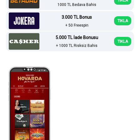
TIKLA
1000 TL Bedava Bahis
3.000 TL Bonus
TIKLA
+ 50 Freespin
5.000 TL İade Bonusu
TIKLA
+ 1000 TL Risksiz Bahis