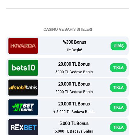
Hovarda281
Bir
Casinodan
Daha
CASINO VE BAHIS SITELERI
Fazlası
%300 Bonus
GİRİŞ
ile Başla!
20.000 TL Bonus
TIKLA
5000 TL Bedava Bahis
20.000 TL Bonus
TIKLA
3000 TL Bedava Bahis
20.000 TL Bonus
TIKLA
+ 5.000 TL Bedava Bahis
5.000 TL Bonus
TIKLA
5.000 TL Bedava Bahis